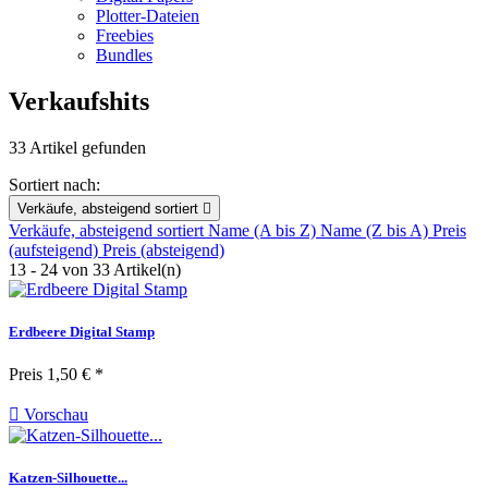
Plotter-Dateien
Freebies
Bundles
Verkaufshits
33 Artikel gefunden
Sortiert nach:
Verkäufe, absteigend sortiert

Verkäufe, absteigend sortiert
Name (A bis Z)
Name (Z bis A)
Preis
(aufsteigend)
Preis (absteigend)
13 - 24 von 33 Artikel(n)
Erdbeere Digital Stamp
Preis
1,50 € *

Vorschau
Katzen-Silhouette...