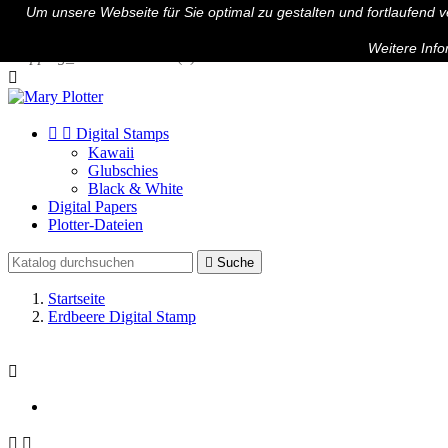
Um unsere Webseite für Sie optimal zu gestalten und fortlaufend
Kontakt

Anmelden
Weitere Info
shopping_cart
Warenkorb
(0)



Digital Stamps
Kawaii
Glubschies
Black & White
Digital Papers
Plotter-Dateien

Suche
Startseite
Erdbeere Digital Stamp


