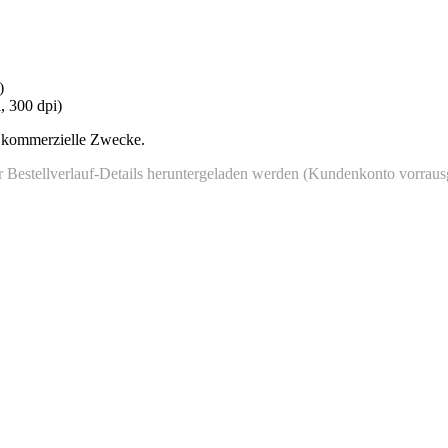
)
, 300 dpi)
ür kommerzielle Zwecke.
estellverlauf-Details heruntergeladen werden (Kundenkonto vorrausge