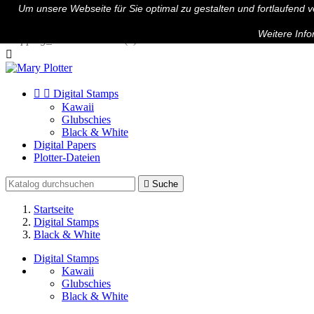
Um unsere Webseite für Sie optimal zu gestalten und fortlaufend
Kontakt

Anmelden
Weitere Info
shopping_cart
Warenkorb
(0)



Digital Stamps
Kawaii
Glubschies
Black & White
Digital Papers
Plotter-Dateien

Suche
Startseite
Digital Stamps
Black & White
Digital Stamps
Kawaii
Glubschies
Black & White