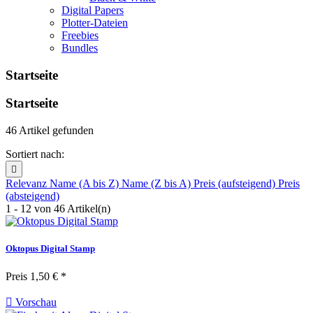
Digital Papers
Plotter-Dateien
Freebies
Bundles
Startseite
Startseite
46 Artikel gefunden
Sortiert nach:

Relevanz
Name (A bis Z)
Name (Z bis A)
Preis (aufsteigend)
Preis
(absteigend)
1 - 12 von 46 Artikel(n)
Oktopus Digital Stamp
Preis
1,50 € *

Vorschau